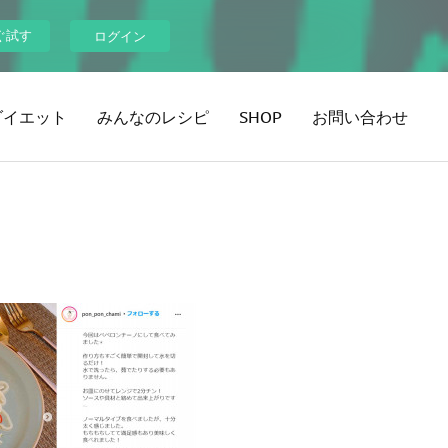
ぐ試す
ログイン
ダイエット
みんなのレシピ
SHOP
お問い合わせ