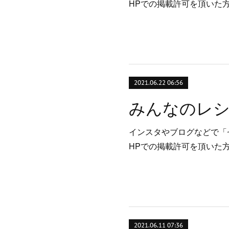
HPでの掲載許可を頂いた
2021.06.22 06:56
みんなのレ
インスタやブログなどで「
HPでの掲載許可を頂いた
2021.06.11 07:36