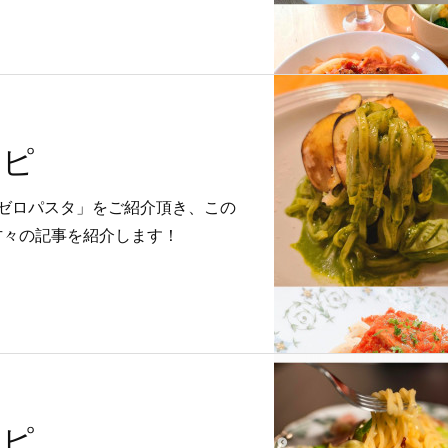
シピ
ゼロパスタ」をご紹介頂き、この
方々の記事を紹介します！
シピ