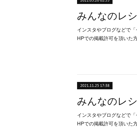
2022.05.20 02:55
みんなのレ
インスタやブログなどで「
HPでの掲載許可を頂いた
2021.11.25 17:38
みんなのレ
インスタやブログなどで「
HPでの掲載許可を頂いた