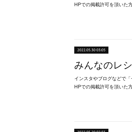
HPでの掲載許可を頂いた
2022.05.30 03:05
みんなのレ
インスタやブログなどで「
HPでの掲載許可を頂いた