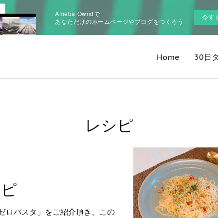
Ameba Owndで
今す
あなただけのホームページやブログをつくろう
Home
30日
レシピ
シピ
ゼロパスタ」をご紹介頂き、この