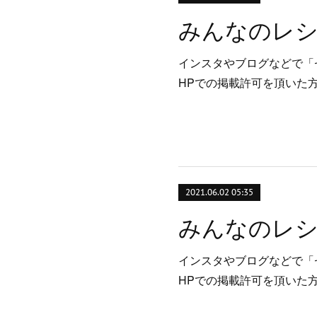
みんなのレ
インスタやブログなどで「
HPでの掲載許可を頂いた
2021.06.02 05:35
みんなのレ
インスタやブログなどで「
HPでの掲載許可を頂いた