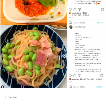
レシピ
(
66
)